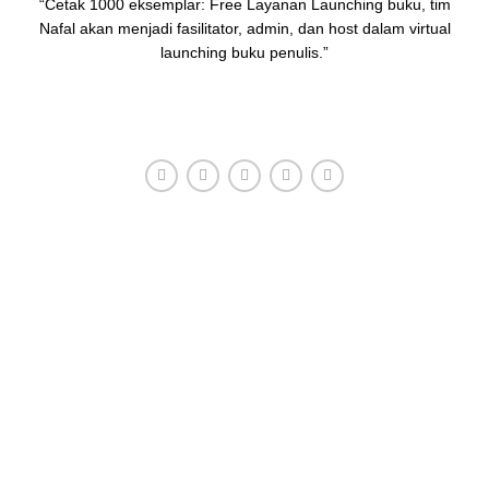
“Cetak 1000 eksemplar: Free Layanan Launching buku, tim
Nafal akan menjadi fasilitator, admin, dan host dalam virtual
launching buku penulis.”
HUBUNGI ADMIN
Konsultasi, Gratis!
Penerbit Nafal terdiri dari tim profesional yang mampu
menghasilkan buku-buku
berkualitas tinggi dan berstandar
Nasional Dikti
.