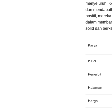
menyeluruh. K
dan mendapatk
positif, merek
dalam memban
solid dan berk
Karya
ISBN
Penerbit
Halaman
Harga