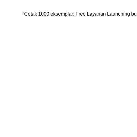
“Cetak 1000 eksemplar: Free Layanan Launching buku,
Konsultasi, Gratis!
Penerbit Nafal terdiri dari tim profesional yang mampu meng
buku
berkualitas tinggi dan berstandar Nasional Dikti
.
LA