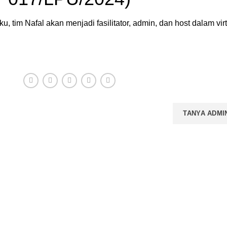
 tim Nafal akan menjadi fasilitator, admin, dan host dalam virt
HUBUNGI ADMIN
TANYA ADMI
hasilkan buku-
YANAN
PRODUK