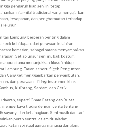
ingga pengaruh luar, seni ini tetap
hankan nilai-nilai tradisional yang mengajarkan
maan, kesopanan, dan penghormatan terhadap
a leluhur.
n tari Lampung berperan penting dalam
 aspek kehidupan, dari perayaan kelahiran
pacara kematian, sebagai sarana menyampaikan
arapan. Setiap unsur seni ini, baik kostum,
 maupun irama menunjukkan filosofi hidup
at Lampung. Tarian seperti Sigeh Pengunten,
 dan Cangget menggambarkan penyambutan,
aan, dan perayaan, diiringi instrumen khas
Gambus, Kulintang, Serdam, dan Cetik.
u daerah, seperti Gham Petang dan Butet
 memperkaya tradisi dengan cerita tentang
sih sayang, dan kebahagiaan. Seni musik dan tari
ainkan peran sentral dalam ritualadat,
at ikatan spiritual aantra manusia dan alam.