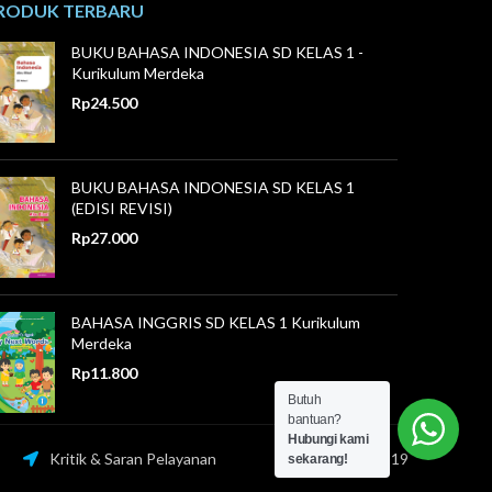
RODUK TERBARU
BUKU BAHASA INDONESIA SD KELAS 1 -
Kurikulum Merdeka
Rp
24.500
BUKU BAHASA INDONESIA SD KELAS 1
(EDISI REVISI)
Rp
27.000
BAHASA INGGRIS SD KELAS 1 Kurikulum
Merdeka
Rp
11.800
Butuh
bantuan?
Hubungi kami
Kritik & Saran Pelayanan
085841411519
sekarang!