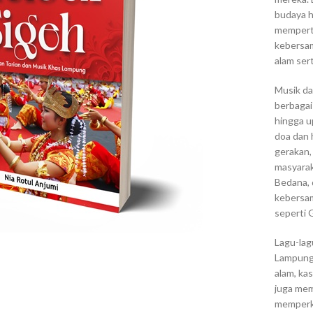
budaya h
memperta
kebersa
alam sert
Musik da
berbagai
hingga u
doa dan h
gerakan,
masyarak
Bedana,
kebersam
seperti 
Lagu-lag
Lampung,
alam, ka
juga mem
memperku