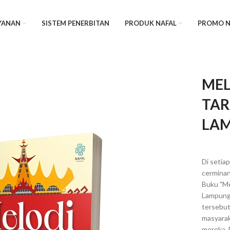
YANAN
SISTEM PENERBITAN
PRODUK NAFAL
PROMO N
MEL
TAR
LA
Di setia
cerminan
Buku "Me
Lampung
tersebut
masyaraka
mereka. 