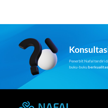
Konsultasi
Penerbit Nafal terdiri
buku-buku
berkualitas