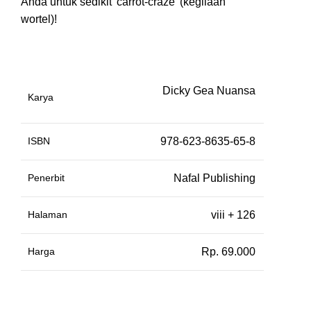
Anda untuk sedikit 'carrot
-craze' (kegilaan
wortel)!
Dicky Gea Nuansa
Karya
ISBN
978-623-8635-65-8
Penerbit
Nafal Publishing
Halaman
viii + 126
Harga
Rp. 69.000