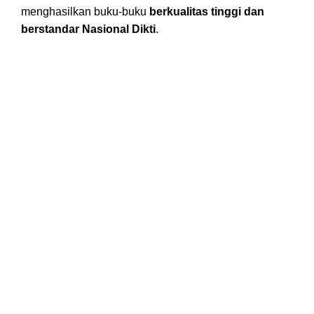
menghasilkan buku-buku
berkualitas tinggi dan
berstandar Nasional Dikti
.
Kantor Pusat Nafal Global Nusantara
Jl. Utama 1 No. 29 RT 024/RW 011. Kelurahan
Iringmulyo, Kec. Metro Timur, Kota Metro. Lampung
34112.
LAYANAN
Menerbitkan Buku
Editing Naskah
Konversi Artikel Ilmiah Menjadi Buku
Menurunkan Plagiasi