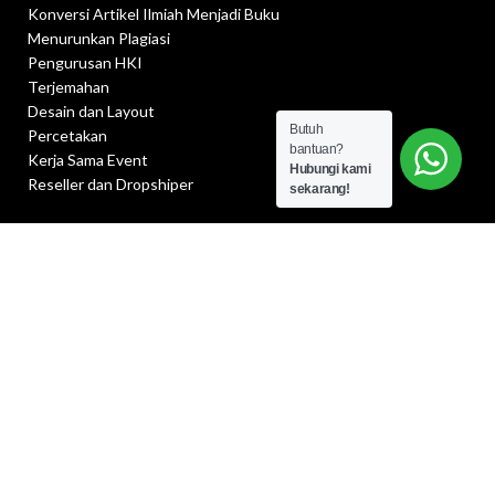
Konversi Artikel Ilmiah Menjadi Buku
Menurunkan Plagiasi
Pengurusan HKI
Terjemahan
Desain dan Layout
Butuh
Percetakan
bantuan?
Kerja Sama Event
Hubungi kami
Reseller dan Dropshiper
sekarang!
PRODUK TERBARU
BUKU BAHASA INDONESIA SD KELAS 1 -
Kurikulum Merdeka
Rp
24.500
BUKU BAHASA INDONESIA SD KELAS 1 (EDISI
REVISI)
Rp
27.000