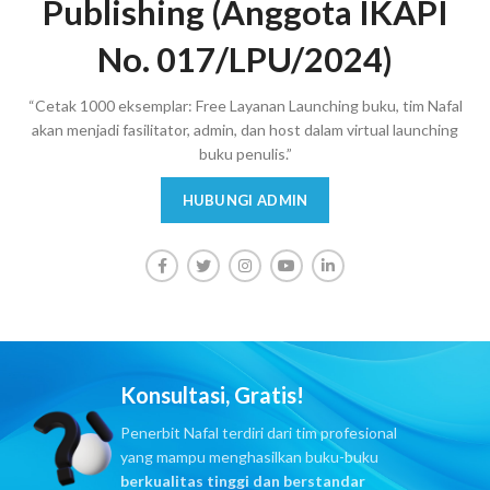
Publishing (Anggota IKAPI
No. 017/LPU/2024)
“Cetak 1000 eksemplar: Free Layanan Launching buku, tim Nafal
akan menjadi fasilitator, admin, dan host dalam virtual launching
buku penulis.”
HUBUNGI ADMIN
Konsultasi, Gratis!
Penerbit Nafal terdiri dari tim profesional
yang mampu menghasilkan buku-buku
berkualitas tinggi dan berstandar