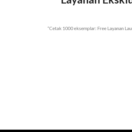
“Cetak 1000 eksemplar: Free Layanan Launch
Konsultasi, Gratis!
Penerbit Nafal terdiri dari tim profesional yang ma
berkualitas tinggi dan berstandar Nasional Dikti
.