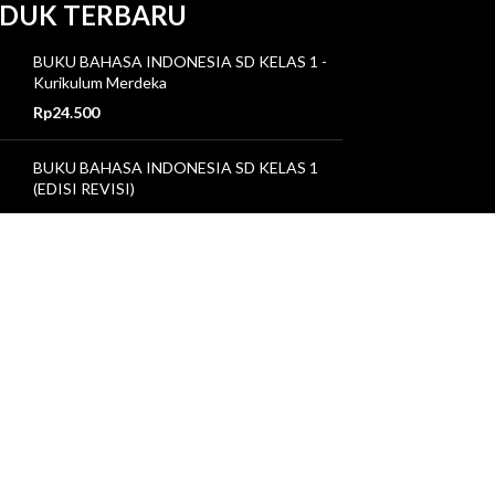
DUK TERBARU
BUKU BAHASA INDONESIA SD KELAS 1 -
Kurikulum Merdeka
Rp
24.500
BUKU BAHASA INDONESIA SD KELAS 1
(EDISI REVISI)
Rp
27.000
BAHASA INGGRIS SD KELAS 1 Kurikulum
Merdeka
Rp
11.800
k & Saran Pelayanan