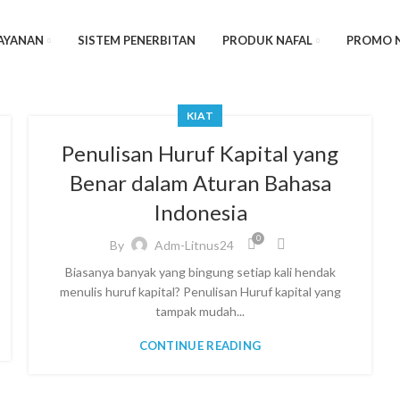
AYANAN
SISTEM PENERBITAN
PRODUK NAFAL
PROMO 
KIAT
Penulisan Huruf Kapital yang
Benar dalam Aturan Bahasa
Indonesia
0
By
Adm-Litnus24
Biasanya banyak yang bingung setiap kali hendak
menulis huruf kapital? Penulisan Huruf kapital yang
tampak mudah...
CONTINUE READING