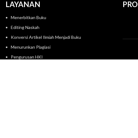
LAYANAN
PRO
Menerbitkan Buku
Editing Naskah
Konversi Artikel Ilmiah Menjadi Buku
Menurunkan Plagiasi
Pengurusan HKI
Terjemahan
Desain dan Layout
Percetakan
Kerja Sama Event
Reseller dan Dropshiper
Kriti
085841411519