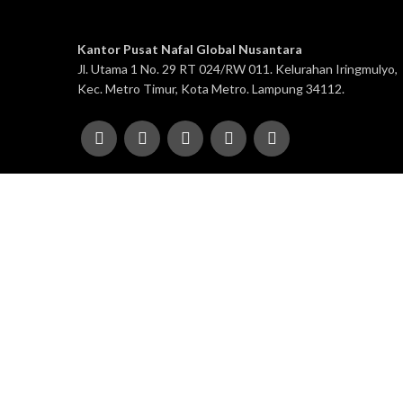
Kantor Pusat Nafal Global Nusantara
Jl. Utama 1 No. 29 RT 024/RW 011. Kelurahan Iringmulyo,
Kec. Metro Timur, Kota Metro. Lampung 34112.
© 2025 Nafal Publishing – Developed by
AntaWeb