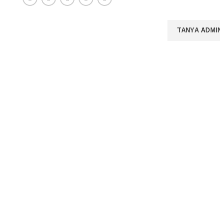
TANYA ADMI
hasilkan buku-
YANAN
PRODUK
BUK
erbitkan Buku
KEL
ting Naskah
Rp
2
versi Artikel Ilmiah Menjadi Buku
BUK
urunkan Plagiasi
KEL
gurusan HKI