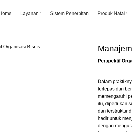
Home
Layanan
Sistem Penerbitan
Produk Nafal
Manajeme
Perspektif Orga
Dalam praktiknya
terlepas dari be
memengaruhi pe
itu, diperlukan 
dan terstruktur 
hadir untuk men
dengan mengurai