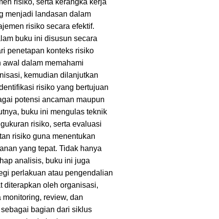
n risiko, serta kerangka kerja
g menjadi landasan dalam
emen risiko secara efektif.
am buku ini disusun secara
ari penetapan konteks risiko
h awal dalam memahami
nisasi, kemudian dilanjutkan
entifikasi risiko yang bertujuan
agai potensi ancaman maupun
utnya, buku ini mengulas teknik
gukuran risiko, serta evaluasi
tan risiko guna menentukan
ganan yang tepat. Tidak hanya
hap analisis, buku ini juga
gi perlakuan atau pengendalian
t diterapkan oleh organisasi,
 monitoring, review, dan
 sebagai bagian dari siklus