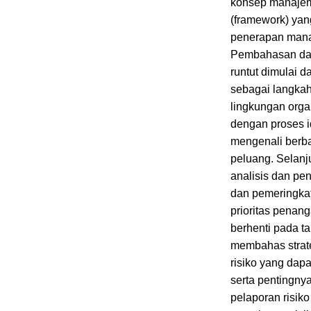
konsep manajeme
(framework) yan
penerapan manaj
Pembahasan dal
runtut dimulai d
sebagai langka
lingkungan orga
dengan proses id
mengenali berb
peluang. Selanj
analisis dan pen
dan pemeringka
prioritas penan
berhenti pada ta
membahas strate
risiko yang dapa
serta pentingnya
pelaporan risiko