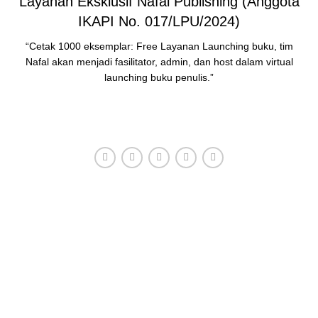
Layanan Eksklusif Nafal Publishing (Anggota
IKAPI No. 017/LPU/2024)
“Cetak 1000 eksemplar: Free Layanan Launching buku, tim
Nafal akan menjadi fasilitator, admin, dan host dalam virtual
launching buku penulis.”
HUBUNGI ADMIN
Konsultasi, Gratis!
Penerbit Nafal terdiri dari tim profesional yang mampu
menghasilkan buku-buku
berkualitas tinggi dan berstandar
Nasional Dikti
.