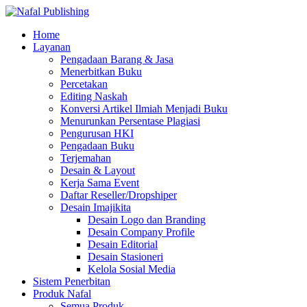
Home
Layanan
Pengadaan Barang & Jasa
Menerbitkan Buku
Percetakan
Editing Naskah
Konversi Artikel Ilmiah Menjadi Buku
Menurunkan Persentase Plagiasi
Pengurusan HKI
Pengadaan Buku
Terjemahan
Desain & Layout
Kerja Sama Event
Daftar Reseller/Dropshiper
Desain Imajikita
Desain Logo dan Branding
Desain Company Profile
Desain Editorial
Desain Stasioneri
Kelola Sosial Media
Sistem Penerbitan
Produk Nafal
Semua Produk