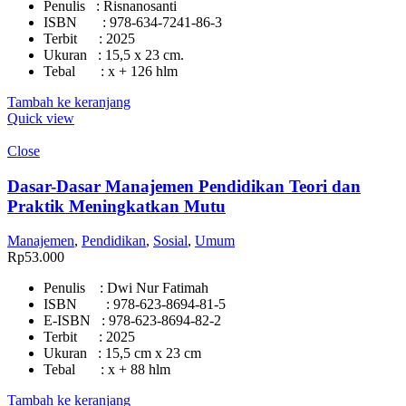
Penulis : Risnanosanti
ISBN : 978-634-7241-86-3
Terbit : 2025
Ukuran : 15,5 x 23 cm.
Tebal : x + 126 hlm
Tambah ke keranjang
Quick view
Close
Dasar-Dasar Manajemen Pendidikan Teori dan
Praktik Meningkatkan Mutu
Manajemen
,
Pendidikan
,
Sosial
,
Umum
Rp
53.000
Penulis : Dwi Nur Fatimah
ISBN : 978-623-8694-81-5
E-ISBN : 978-623-8694-82-2
Terbit : 2025
Ukuran : 15,5 cm x 23 cm
Tebal : x + 88 hlm
Tambah ke keranjang