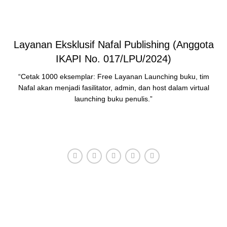
Layanan Eksklusif Nafal Publishing (Anggota
IKAPI No. 017/LPU/2024)
“Cetak 1000 eksemplar: Free Layanan Launching buku, tim
Nafal akan menjadi fasilitator, admin, dan host dalam virtual
launching buku penulis.”
HUBUNGI ADMIN
Konsultasi, Gratis!
Penerbit Nafal terdiri dari tim profesional yang mampu