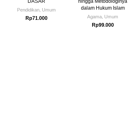
DASAR
hingga Metodologinya
dalam Hukum Islam
Pendidikan
,
Umum
Agama
,
Umum
Rp
71.000
Rp
99.000