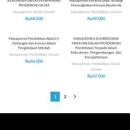
KEBIJAKAN DAN KEPEMIMPINAN
Manajemen Peserta Didik: Strategi
PENDIDIKAN ISLAM
Meningkatkan Kinerja Akademik
Manajemen
,
Sosial
,
Umum
Manajemen
,
Pendidikan
,
Umum
Rp
68.000
Rp
49.000
SOLD OUT
SOLD OUT
Manajemen Pendidikan Abad 21:
MANAJEMEN SUMBER DAYA
Tantangan dan Inovasi dalam
MANUSIA DALAM PENDIDIKAN
Pengelolaan Sekolah
Pendekatan Terpadu dalam
Rekrutmen, Pengembangan, dan
Manajemen
,
Pendidikan
,
Umum
Kesejahteraan
Rp
46.000
Manajemen
,
Pendidikan
,
Sosial
,
Umum
Rp
57.000
1
2