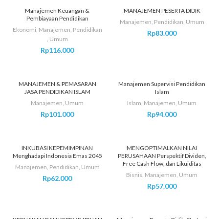
Manajemen Keuangan &
MANAJEMEN PESERTA DIDIK
Pembiayaan Pendidikan
Manajemen
,
Pendidikan
,
Umum
Ekonomi
,
Manajemen
,
Pendidikan
Rp
83.000
,
Umum
Rp
116.000
MANAJEMEN & PEMASARAN
Manajemen Supervisi Pendidikan
JASA PENDIDIKAN ISLAM
Islam
Manajemen
,
Umum
Islam
,
Manajemen
,
Umum
Rp
101.000
Rp
94.000
INKUBASI KEPEMIMPINAN
MENGOPTIMALKAN NILAI
Menghadapi Indonesia Emas 2045
PERUSAHAAN Perspektif Dividen,
Free Cash Flow, dan Likuiditas
Manajemen
,
Pendidikan
,
Umum
Bisnis
,
Manajemen
,
Umum
Rp
62.000
Rp
57.000