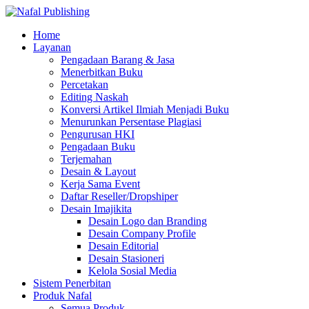
Home
Layanan
Pengadaan Barang & Jasa
Menerbitkan Buku
Percetakan
Editing Naskah
Konversi Artikel Ilmiah Menjadi Buku
Menurunkan Persentase Plagiasi
Pengurusan HKI
Pengadaan Buku
Terjemahan
Desain & Layout
Kerja Sama Event
Daftar Reseller/Dropshiper
Desain Imajikita
Desain Logo dan Branding
Desain Company Profile
Desain Editorial
Desain Stasioneri
Kelola Sosial Media
Sistem Penerbitan
Produk Nafal
Semua Produk