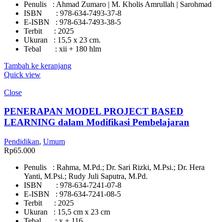
Penulis : Ahmad Zumaro | M. Kholis Amrullah | Sarohmad
ISBN : 978-634-7493-37-8
E-ISBN : 978-634-7493-38-5
Terbit : 2025
Ukuran : 15,5 x 23 cm.
Tebal : xii + 180 hlm
Tambah ke keranjang
Quick view
Close
PENERAPAN MODEL PROJECT BASED
LEARNING dalam Modifikasi Pembelajaran
Pendidikan
,
Umum
Rp
65.000
Penulis : Rahma, M.Pd.; Dr. Sari Rizki, M.Psi.; Dr. Hera
Yanti, M.Psi.; Rudy Juli Saputra, M.Pd.
ISBN : 978-634-7241-07-8
E-ISBN : 978-634-7241-08-5
Terbit : 2025
Ukuran : 15,5 cm x 23 cm
Tebal : x + 116