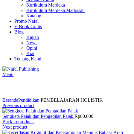
Kurikulum Merdeka
Kurikulum Merdeka Madrasah
Katalog
Promo Nafal
E-Book Gratis
Blog
Kajian
News
Opini
Kiat
Tentang Kami
Menu
Click to enlarge
Beranda
Pendidikan
PEMBELAJARAN HOLISTIK
Previous product
Sengketa Pajak dan Pengadilan Pajak
Rp
80.000
Back to products
Next product