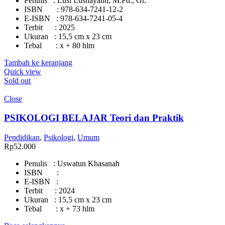
Penulis : Lusi Lusnayanti, M.Pd., Gr.
ISBN : 978-634-7241-12-2
E-ISBN : 978-634-7241-05-4
Terbit : 2025
Ukuran : 15,5 cm x 23 cm
Tebal : x + 80 hlm
Tambah ke keranjang
Quick view
Sold out
Close
PSIKOLOGI BELAJAR Teori dan Praktik
Pendidikan
,
Psikologi
,
Umum
Rp
52.000
Penulis : Uswatun Khasanah
ISBN :
E-ISBN :
Terbit : 2024
Ukuran : 15,5 cm x 23 cm
Tebal : x + 73 hlm