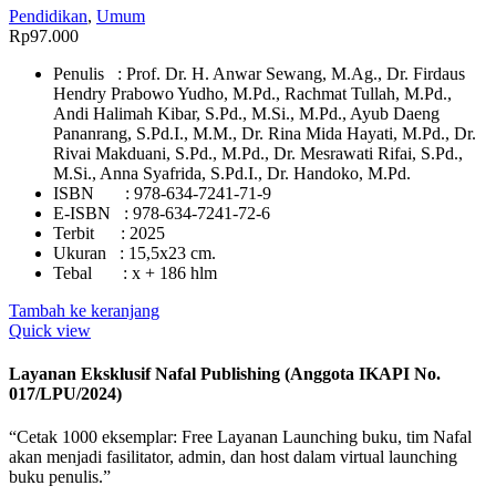
Pendidikan
,
Umum
Rp
97.000
Penulis : Prof. Dr. H. Anwar Sewang, M.Ag., Dr. Firdaus
Hendry Prabowo Yudho, M.Pd., Rachmat Tullah, M.Pd.,
Andi Halimah Kibar, S.Pd., M.Si., M.Pd., Ayub Daeng
Pananrang, S.Pd.I., M.M., Dr. Rina Mida Hayati, M.Pd., Dr.
Rivai Makduani, S.Pd., M.Pd., Dr. Mesrawati Rifai, S.Pd.,
M.Si., Anna Syafrida, S.Pd.I., Dr. Handoko, M.Pd.
ISBN : 978-634-7241-71-9
E-ISBN : 978-634-7241-72-6
Terbit : 2025
Ukuran : 15,5x23 cm.
Tebal : x + 186 hlm
Tambah ke keranjang
Quick view
Layanan Eksklusif Nafal Publishing (Anggota IKAPI No.
017/LPU/2024)
“Cetak 1000 eksemplar: Free Layanan Launching buku, tim Nafal
akan menjadi fasilitator, admin, dan host dalam virtual launching
buku penulis.”