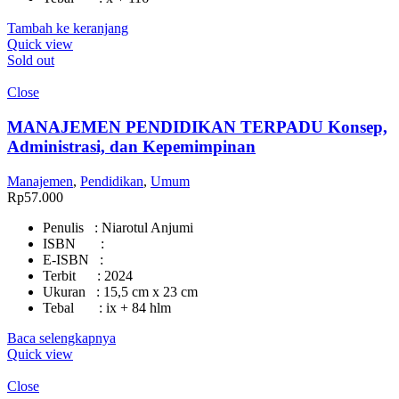
Tambah ke keranjang
Quick view
Sold out
Close
MANAJEMEN PENDIDIKAN TERPADU Konsep,
Administrasi, dan Kepemimpinan
Manajemen
,
Pendidikan
,
Umum
Rp
57.000
Penulis : Niarotul Anjumi
ISBN :
E-ISBN :
Terbit : 2024
Ukuran : 15,5 cm x 23 cm
Tebal : ix + 84 hlm
Baca selengkapnya
Quick view
Close