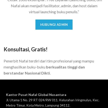
Nafal akan menjadi fasilitator, admin, dan host dalam
virtual launching buku penulis.”
HUBUNGI ADMIN
Konsultasi, Gratis!
Penerbit Nafal terdiri dari tim profesional yang mampu
menghasilkan buku-buku
berkualitas tinggi dan
berstandar Nasional Dikti
.
Kantor Pusat Nafal Global Nusantara
Jl. Utama 1 No. 29 RT 024/RW 011. Kelurahan Iringmulyo, Kec.
Metro Timur, Kota Metro. Lampung 34112.