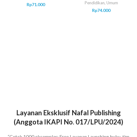
Pendidikan
,
Umum
Rp
71.000
Rp
74.000
Layanan Eksklusif Nafal Publishing
(Anggota IKAPI No. 017/LPU/2024)
“Cetak 1000 eksemplar: Free Layanan Launching buku, tim