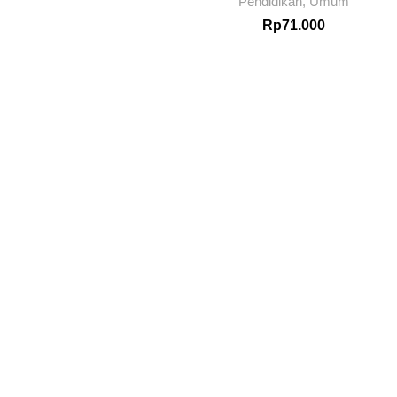
Pendidikan
,
Umum
Rp
71.000