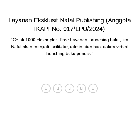
Layanan Eksklusif Nafal Publishing (Anggota
IKAPI No. 017/LPU/2024)
“Cetak 1000 eksemplar: Free Layanan Launching buku, tim
Nafal akan menjadi fasilitator, admin, dan host dalam virtual
launching buku penulis.”
HUBUNGI ADMIN
Konsultasi, Gratis!
Penerbit Nafal terdiri dari tim profesional yang mampu
menghasilkan buku-buku
berkualitas tinggi dan berstandar
Nasional Dikti
.