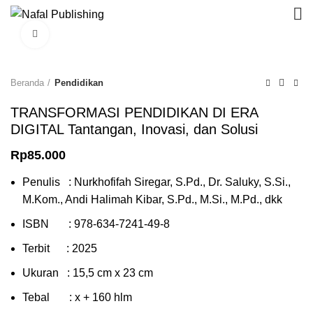
Click to enlarge
Beranda
Pendidikan
TRANSFORMASI PENDIDIKAN DI ERA
DIGITAL Tantangan, Inovasi, dan Solusi
Rp
85.000
Penulis : Nurkhofifah Siregar, S.Pd., Dr. Saluky, S.Si.,
M.Kom., Andi Halimah Kibar, S.Pd., M.Si., M.Pd., dkk
ISBN : 978-634-7241-49-8
Terbit : 2025
Ukuran : 15,5 cm x 23 cm
Tebal : x + 160 hlm