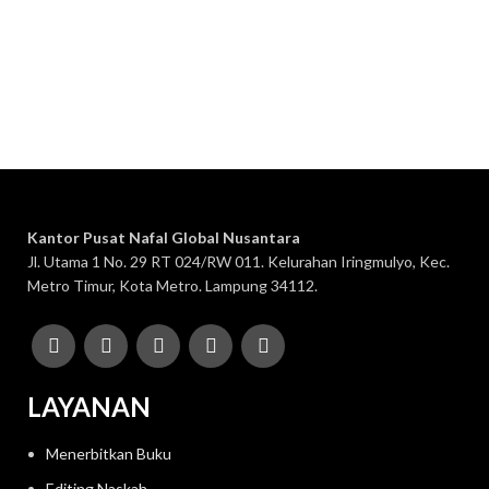
Konsultasi, Gratis!
Penerbit Nafal terdiri dari tim profesional yang mampu
menghasilkan buku-buku
berkualitas tinggi dan berstandar
Nasional Dikti
.
Kantor Pusat Nafal Global Nusantara
Jl. Utama 1 No. 29 RT 024/RW 011. Kelurahan Iringmulyo, Kec.
Metro Timur, Kota Metro. Lampung 34112.
LAYANAN
Menerbitkan Buku
Editing Naskah