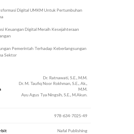
nsformasi Digital UMKM Untuk Pertumbuhan
ha
usi Keuangan Digital Meraih Kesejahteraan
angan
ungan Pemerintah Terhadap Keberlangsungan
a Sektor
Dr. Ratnawati, S.E., M.M.
Dr. M. Taufiq Noor Rokhman, S.E., Ak.,
a
M.M.
Ayu Agus Tya Ningsih, S.E., M.Akun.
978-634-7025-49
rbit
Nafal Publishing