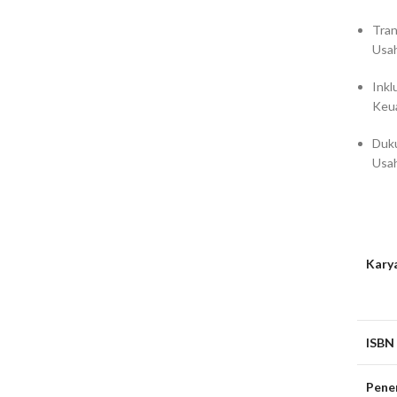
Tra
Usa
Inkl
Keu
Duk
Usah
Kary
ISBN
Pene