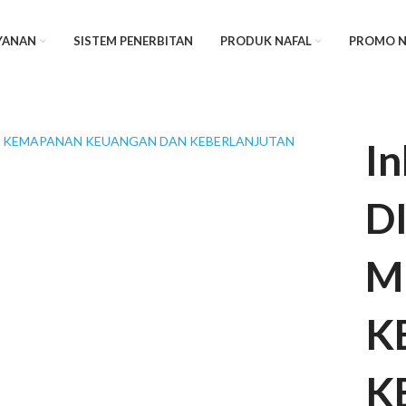
YANAN
SISTEM PENERBITAN
PRODUK NAFAL
PROMO N
In
D
M
K
K