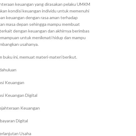
hteraan keuangan yang dirasakan pelaku UMKM
kan kondisi keuangan individu untuk memenuhi
ban keuangan dengan rasa aman terhadap
an masa depan sehingga mampu membuat
 terkait dengan keuangan dan akhirnya berimbas
emampuan untuk menikmati hidup dan mampu
bangkan usahanya.
m buku ini, memuat materi-materi berikut.
dahuluan
usi Keuangan
usi Keuangan Digital
ejahteraan Keuangan
ayaran Digital
rlanjutan Usaha