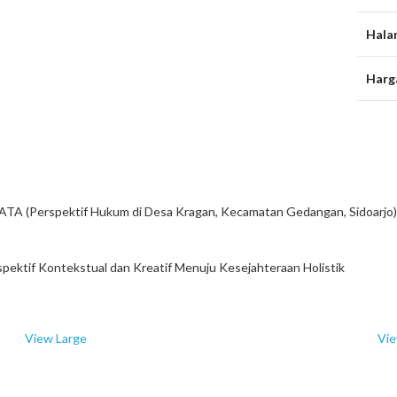
Hala
Harg
erspektif Hukum di Desa Kragan, Kecamatan Gedangan, Sidoarjo)
f Kontekstual dan Kreatif Menuju Kesejahteraan Holistik
View Large
Vie
Ekonomi
E