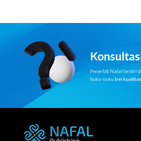
Konsultasi
Penerbit Nafal terdiri
buku-buku
berkualitas