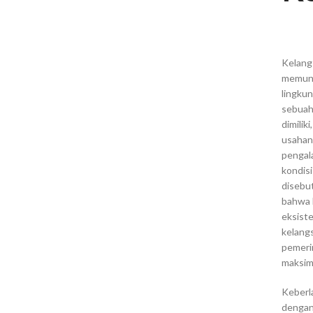
Kelang
memung
lingkun
sebuah
dimili
usahan
pengal
kondisi
disebut
bahwa 
eksiste
kelang
pemeri
maksim
Keberl
dengan