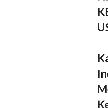
K
U
Ka
In
M
Ke