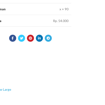
man
x + 90
a
Rp. 54.000
w Large
View Large
konomi
Ekonomi