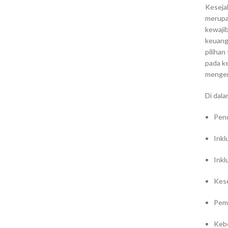
Keseja
merupa
kewaji
keuang
pilihan
pada k
mengem
Di dala
Pen
Inkl
Inkl
Kes
Pemb
Kebe