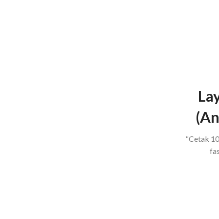
Manajemen
MANAJEMEN KEUANGAN: Inspiratif
dan Aplikatif
Lay
(An
“Cetak 10
fas