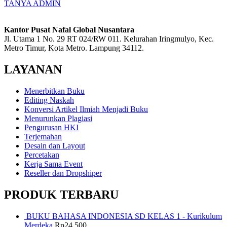
TANYA ADMIN
Kantor Pusat Nafal Global Nusantara
Jl. Utama 1 No. 29 RT 024/RW 011. Kelurahan Iringmulyo, Kec.
Metro Timur, Kota Metro. Lampung 34112.
LAYANAN
Menerbitkan Buku
Editing Naskah
Konversi Artikel Ilmiah Menjadi Buku
Menurunkan Plagiasi
Pengurusan HKI
Terjemahan
Desain dan Layout
Percetakan
Kerja Sama Event
Reseller dan Dropshiper
PRODUK TERBARU
BUKU BAHASA INDONESIA SD KELAS 1 - Kurikulum
Merdeka
Rp
24.500