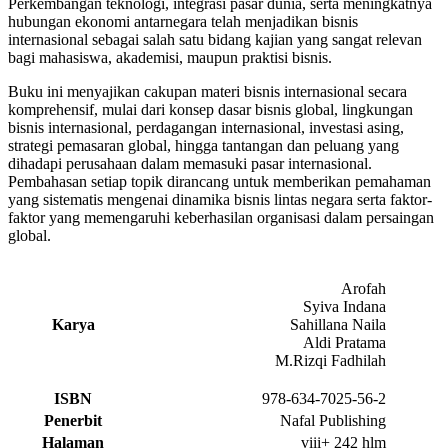
Perkembangan teknologi, integrasi pasar dunia, serta meningkatnya
hubungan ekonomi antarnegara telah menjadikan bisnis
internasional sebagai salah satu bidang kajian yang sangat relevan
bagi mahasiswa, akademisi, maupun praktisi bisnis.
Buku ini menyajikan cakupan materi bisnis internasional secara
komprehensif, mulai dari konsep dasar bisnis global, lingkungan
bisnis internasional, perdagangan internasional, investasi asing,
strategi pemasaran global, hingga tantangan dan peluang yang
dihadapi perusahaan dalam memasuki pasar internasional.
Pembahasan setiap topik dirancang untuk memberikan pemahaman
yang sistematis mengenai dinamika bisnis lintas negara serta faktor-
faktor yang memengaruhi keberhasilan organisasi dalam persaingan
global.
Arofah
Syiva Indana
Karya
Sahillana Naila
Aldi Pratama
M.Rizqi Fadhilah
ISBN
978-634-7025-56-2
Penerbit
Nafal Publishing
Halaman
viii+ 242 hlm