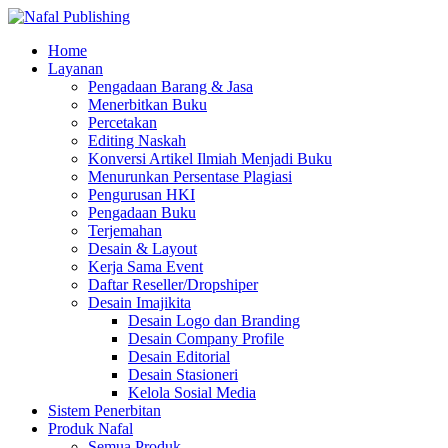
Home
Layanan
Pengadaan Barang & Jasa
Menerbitkan Buku
Percetakan
Editing Naskah
Konversi Artikel Ilmiah Menjadi Buku
Menurunkan Persentase Plagiasi
Pengurusan HKI
Pengadaan Buku
Terjemahan
Desain & Layout
Kerja Sama Event
Daftar Reseller/Dropshiper
Desain Imajikita
Desain Logo dan Branding
Desain Company Profile
Desain Editorial
Desain Stasioneri
Kelola Sosial Media
Sistem Penerbitan
Produk Nafal
Semua Produk