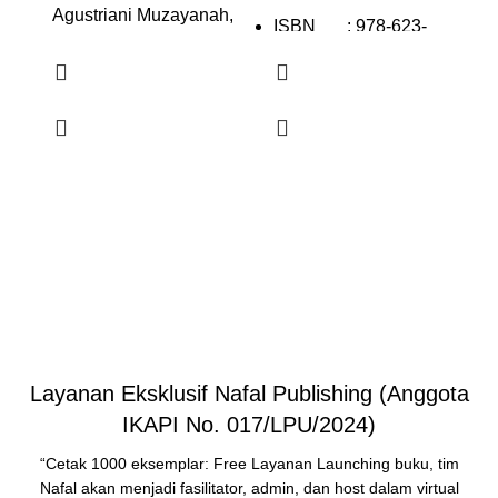
Agustriani Muzayanah,
ISBN : 978-623-
M.Ag. Nayudin Hanif,
8694-92-1
M.Pd., Gr. Dr. Isabel
E-ISBN : 978-623-
Coryunitha Panis, M.Pd.
8694-91-4
Andi Faried Tenrigau,
S.Kom., M.IT.
Terbit : 2024
ISBN : 978-634-
Ukuran : 15,5 cm x 23
7493-33-0
cm
E ISBN : 978-634-
Tebal : x + 88 hlm
7493-34-7
Terbit : 2025
Ukuran : 15,5 x 23 cm.
Layanan Eksklusif Nafal Publishing (Anggota
Tebal : viii + 164 hlm
IKAPI No. 017/LPU/2024)
“Cetak 1000 eksemplar: Free Layanan Launching buku, tim
Nafal akan menjadi fasilitator, admin, dan host dalam virtual