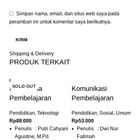
Simpan nama, email, dan situs web saya pada
peramban ini untuk komentar saya berikutnya.
Shipping & Delivery
PRODUK TERKAIT
Close
Close
Close
Close
Close
Close
Close
Close
SOLD OUT
SOLD OUT
Multimedia
Komunikasi
P
Pembelajaran
Pembelajaran
D
K
Pendidikan
,
Teknologi
Pendidikan
,
Sosial
,
Umum
M
Rp
88.000
Rp
53.000
Penulis : Putri Cahyani
Penulis : Dwi Nur
Pe
Agustine, M.Pd.
Fatimah
R