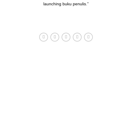
launching buku penulis.”
HUBUNGI ADMIN
Konsultasi, Gratis!
Penerbit Nafal terdiri dari tim profesional yang mampu
menghasilkan buku-buku
berkualitas tinggi dan berstandar
Nasional Dikti
.
Kantor Pusat Nafal Global Nusantara
Jl. Utama 1 No. 29 RT 024/RW 011. Kelurahan