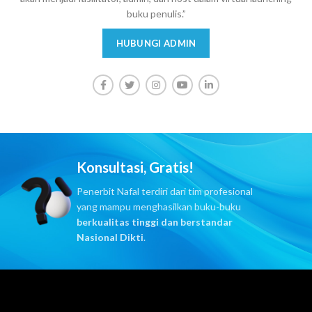
buku penulis.”
HUBUNGI ADMIN
Konsultasi, Gratis!
Penerbit Nafal terdiri dari tim profesional
yang mampu menghasilkan buku-buku
berkualitas tinggi dan berstandar
Nasional Dikti
.