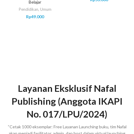
Belajar
Pendidikan
,
Umum
Rp
49.000
Layanan Eksklusif Nafal
Publishing (Anggota IKAPI
No. 017/LPU/2024)
“Cetak 1000 eksemplar: Free Layanan Launching buku, tim Nafal
akan menjadi fasilitator, admin, dan host dalam virtual launching