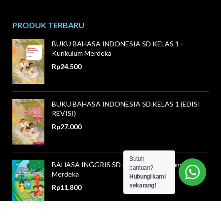
PRODUK TERBARU
BUKU BAHASA INDONESIA SD KELAS 1 -
Kurikulum Merdeka
Rp
24.500
BUKU BAHASA INDONESIA SD KELAS 1 (EDISI
REVISI)
Rp
27.000
Butuh
BAHASA INGGRIS SD KELAS 1 Kurikulum
bantuan?
Merdeka
Hubungi kami
sekarang!
Rp
11.800