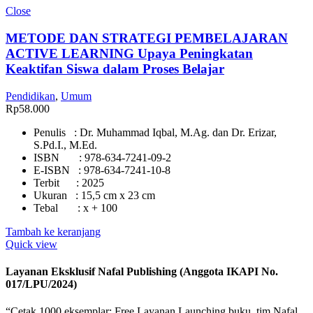
Close
METODE DAN STRATEGI PEMBELAJARAN
ACTIVE LEARNING Upaya Peningkatan
Keaktifan Siswa dalam Proses Belajar
Pendidikan
,
Umum
Rp
58.000
Penulis : Dr. Muhammad Iqbal, M.Ag. dan Dr. Erizar,
S.Pd.I., M.Ed.
ISBN : 978-634-7241-09-2
E-ISBN : 978-634-7241-10-8
Terbit : 2025
Ukuran : 15,5 cm x 23 cm
Tebal : x + 100
Tambah ke keranjang
Quick view
Layanan Eksklusif Nafal Publishing (Anggota IKAPI No.
017/LPU/2024)
“Cetak 1000 eksemplar: Free Layanan Launching buku, tim Nafal