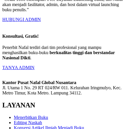
akan menjadi fasilitator, admin, dan host dalam virtual launching
buku penulis.”
HUBUNGI ADMIN
Konsultasi, Gratis!
Penerbit Nafal terdiri dari tim profesional yang mampu
menghasilkan buku-buku
berkualitas tinggi dan berstandar
Nasional Dikti
.
TANYA ADMIN
Kantor Pusat Nafal Global Nusantara
Jl. Utama 1 No. 29 RT 024/RW 011. Kelurahan Iringmulyo, Kec.
Metro Timur, Kota Metro. Lampung 34112.
LAYANAN
Menerbitkan Buku
Editing Naskah
Konversi Artikel Ilmiah Menjadi Buku