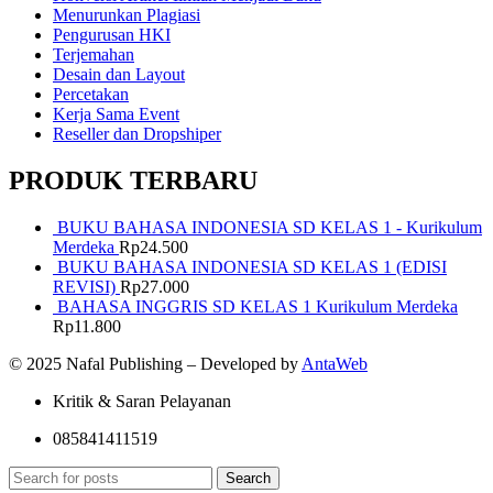
Menurunkan Plagiasi
Pengurusan HKI
Terjemahan
Desain dan Layout
Percetakan
Kerja Sama Event
Reseller dan Dropshiper
PRODUK TERBARU
BUKU BAHASA INDONESIA SD KELAS 1 - Kurikulum
Merdeka
Rp
24.500
BUKU BAHASA INDONESIA SD KELAS 1 (EDISI
REVISI)
Rp
27.000
BAHASA INGGRIS SD KELAS 1 Kurikulum Merdeka
Rp
11.800
© 2025 Nafal Publishing – Developed by
AntaWeb
Kritik & Saran Pelayanan
085841411519
Search