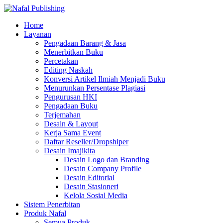
Home
Layanan
Pengadaan Barang & Jasa
Menerbitkan Buku
Percetakan
Editing Naskah
Konversi Artikel Ilmiah Menjadi Buku
Menurunkan Persentase Plagiasi
Pengurusan HKI
Pengadaan Buku
Terjemahan
Desain & Layout
Kerja Sama Event
Daftar Reseller/Dropshiper
Desain Imajikita
Desain Logo dan Branding
Desain Company Profile
Desain Editorial
Desain Stasioneri
Kelola Sosial Media
Sistem Penerbitan
Produk Nafal
Semua Produk