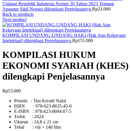
Undang Republik Indonesia Nomor 20 Tahun 2023 Tentang
Aparatur Sipil Negara dilengkapi Penjelasannya
Rp
23.000
Back to products
Next product
KOMPILASI UNDANG-UNDANG HAKI (Hak Atas Kekayaan
Intelektual) dilengkapi Penjelasannya
Rp
155.000
KOMPILASI HUKUM
EKONOMI SYARIAH (KHES)
dilengkapi Penjelasannya
Rp
53.000
Penulis : Tim Kreatif Nafal
ISBN :
978-623-8635-45-0
E-ISBN :
978-623-8694-07-5
Terbit : 2024
Ukuran : 14,8 x 21 cm
Tebal : viii + 146 hlm