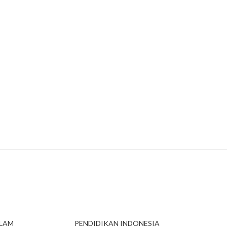
ALAM
PENDIDIKAN INDONESIA
MANA