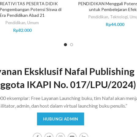
REATIVITAS PESERTA DIDIK
PENDIDIKAN Menggali Potensi
 Pengembangan Potensi Siswa di
untuk Pembelejaran Efekt
Era Pendidikan Abad 21
Pendidikan
,
Teknologi
,
Um
Pendidikan
,
Umum
Rp
44.000
Rp
82.000
anan Eksklusif Nafal Publishing
ggota IKAPI No. 017/LPU/2024)
00 eksemplar: Free Layanan Launching buku, tim Nafal akan menj
ilitator, admin, dan host dalam virtual launching buku penulis.”
HUBUNGI ADMIN