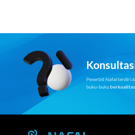
Konsultasi
Penerbit Nafal terdiri
buku-buku
berkualitas