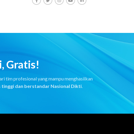
, Gratis!
 dari tim profesional yang mampu menghasilkan
 tinggi dan berstandar Nasional Dikti
.