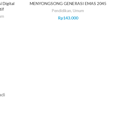
 Digital
MENYONGSONG GENERASI EMAS 2045
K
if
Pendidikan
,
Umum
um
Rp
143.000
adi