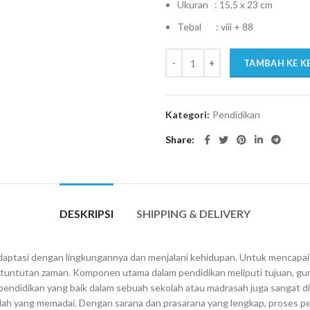
Ukuran : 15,5 x 23 cm
Tebal : viii + 88
TAMBAH KE K
Kategori:
Pendidikan
Share
DESKRIPSI
SHIPPING & DELIVERY
adaptasi dengan lingkungannya dan menjalani kehidupan. Untuk mencapa
untutan zaman. Komponen utama dalam pendidikan meliputi tujuan, guru, 
pendidikan yang baik dalam sebuah sekolah atau madrasah juga sangat di
h yang memadai. Dengan sarana dan prasarana yang lengkap, proses pembe