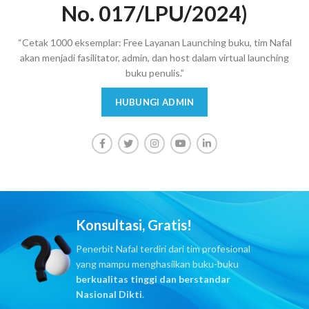
No. 017/LPU/2024)
“Cetak 1000 eksemplar: Free Layanan Launching buku, tim Nafal
akan menjadi fasilitator, admin, dan host dalam virtual launching
buku penulis.”
HUBUNGI ADMIN
Konsultasi, Gratis!
Penerbit Nafal terdiri dari tim profesional
yang mampu menghasilkan buku-buku
berkualitas tinggi dan berstandar
Nasional Dikti
.