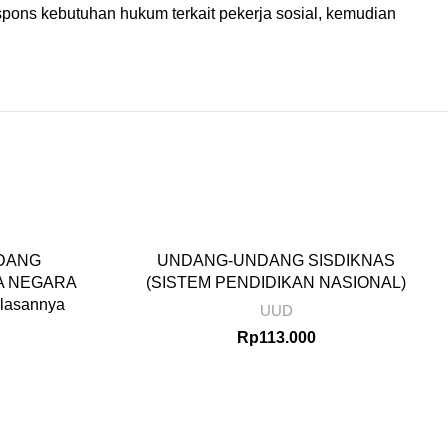
spons kebutuhan hukum terkait pekerja sosial, kemudian
DANG
UNDANG-UNDANG SISDIKNAS
A NEGARA
(SISTEM PENDIDIKAN NASIONAL)
elasannya
UUD
Rp
113.000