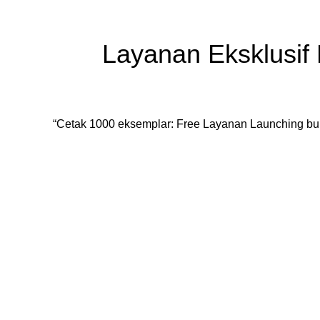
Layanan Eksklusif 
“Cetak 1000 eksemplar: Free Layanan Launching buku,
Konsultasi, Gratis!
Penerbit Nafal terdiri dari tim profesional yang mampu meng