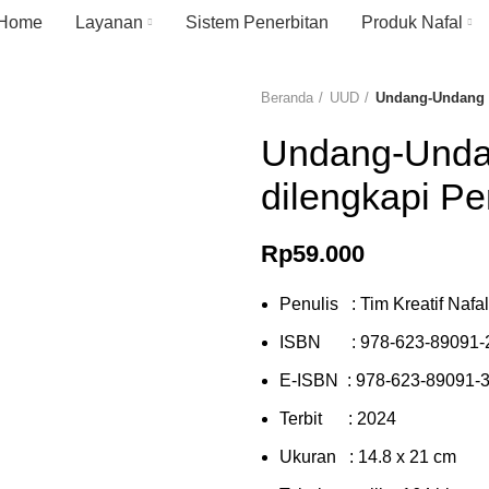
Home
Layanan
Sistem Penerbitan
Produk Nafal
Beranda
UUD
Undang-Undang P
Undang-Undan
dilengkapi P
Rp
59.000
Penulis : Tim Kreatif Nafal
ISBN :
978-623-89091-
E-ISBN :
978-623-89091-3
Terbit : 2024
Ukuran : 14.8 x 21 cm