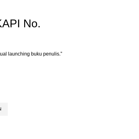
KAPI No.
ual launching buku penulis.”
N