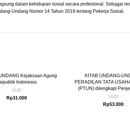
ngsung dalam kehidupan sosial secara profesional. Sebagai re
ndang-Undang Nomor 14 Tahun 2019 tentang Pekerja Sosial.
NDANG Kejaksaan Agung
KITAB UNDANG-UN
epublik Indonesia
PERADILAN TATA USAH
(PTUN) dilengkapi Penj
UUD
UUD
Rp
31.000
Rp
53.000