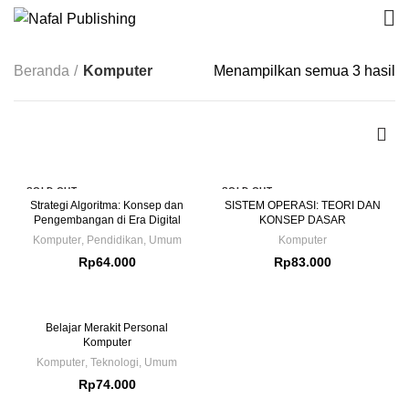
Beranda
Komputer
Menampilkan semua 3 hasil
SOLD OUT
SOLD OUT
Strategi Algoritma: Konsep dan
SISTEM OPERASI: TEORI DAN
Pengembangan di Era Digital
KONSEP DASAR
Komputer
,
Pendidikan
,
Umum
Komputer
Rp
64.000
Rp
83.000
Belajar Merakit Personal
Komputer
Komputer
,
Teknologi
,
Umum
Rp
74.000