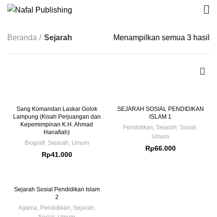
Beranda
Sejarah
Menampilkan semua 3 hasil
Sang Komandan Laskar Golok
SEJARAH SOSIAL PENDIDIKAN
Lampung (Kisah Perjuangan dan
ISLAM 1
Kepemimpinan K.H. Ahmad
Pendidikan
,
Sejarah
,
Sosial
,
Hanafiah)
Umum
Biografi
,
Sejarah
,
Umum
Rp
66.000
Rp
41.000
Sejarah Sosial Pendidikan Islam
2
Agama
,
Pendidikan
,
Sejarah
,