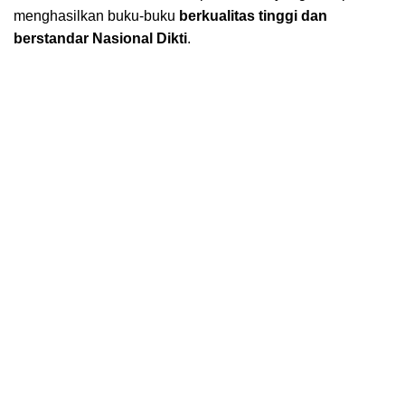
menghasilkan buku-buku
berkualitas tinggi dan
berstandar Nasional Dikti
.
Kantor Pusat Nafal Global Nusantara
Jl. Utama 1 No. 29 RT 024/RW 011. Kelurahan
Iringmulyo, Kec. Metro Timur, Kota Metro. Lampung
34112.
LAYANAN
Menerbitkan Buku
Editing Naskah