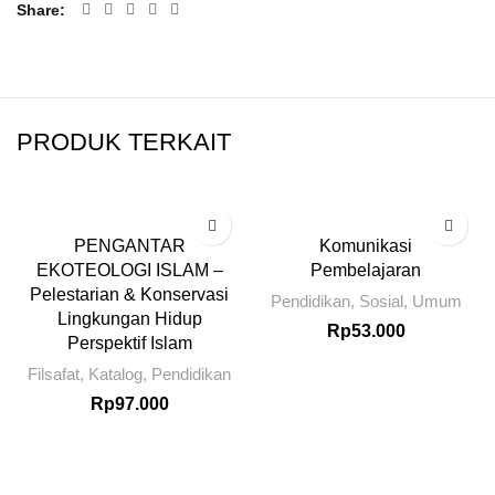
Share
PRODUK TERKAIT
PENGANTAR
Komunikasi
EKOTEOLOGI ISLAM –
Pembelajaran
Pelestarian & Konservasi
Pendidikan
,
Sosial
,
Umum
Lingkungan Hidup
Rp
53.000
Perspektif Islam
Filsafat
,
Katalog
,
Pendidikan
Rp
97.000