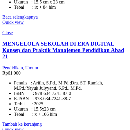
Ukuran : 15,5 cm x 23 cm
Tebal : ix + 84 hlm
Baca selengkapnya
Quick view
Close
MENGELOLA SEKOLAH DI ERA DIGITAL
Konsep dan Praktik Manajemen Pendidikan Abad
21
Pendidikan
,
Umum
Rp
61.000
Penulis : Arifin, S.Pd., M.Pd.;Dra. ST. Ramlah,
M.Pd.;Yayuk Julyyanti, S.Pd., M.Pd.
ISBN : 978-634-7241-87-0
E-ISBN : 978-634-7241-88-7
Terbit : 2025
Ukuran : 15,5x23 cm
Tebal : x + 106 hlm
Tambah ke keranjang
Quick view