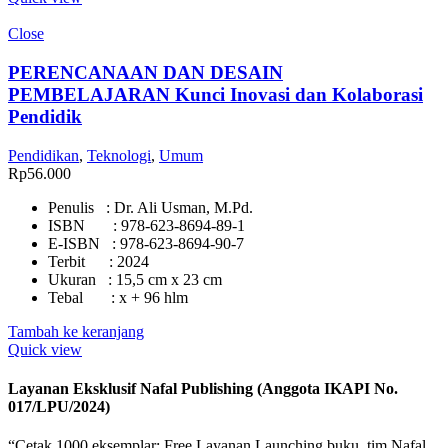
Close
PERENCANAAN DAN DESAIN
PEMBELAJARAN Kunci Inovasi dan Kolaborasi
Pendidik
Pendidikan
,
Teknologi
,
Umum
Rp
56.000
Penulis : Dr. Ali Usman, M.Pd.
ISBN : 978-623-8694-89-1
E-ISBN : 978-623-8694-90-7
Terbit : 2024
Ukuran : 15,5 cm x 23 cm
Tebal : x + 96 hlm
Tambah ke keranjang
Quick view
Layanan Eksklusif Nafal Publishing (Anggota IKAPI No.
017/LPU/2024)
“Cetak 1000 eksemplar: Free Layanan Launching buku, tim Nafal