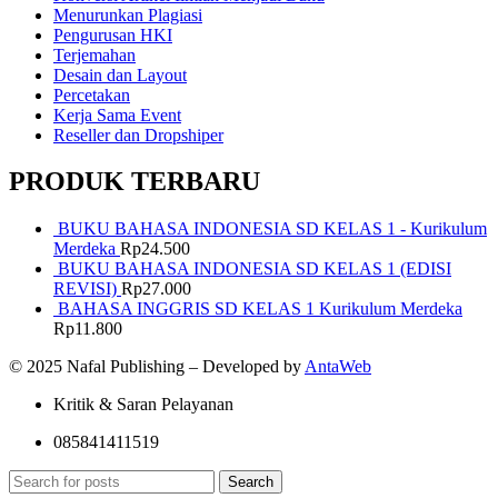
Menurunkan Plagiasi
Pengurusan HKI
Terjemahan
Desain dan Layout
Percetakan
Kerja Sama Event
Reseller dan Dropshiper
PRODUK TERBARU
BUKU BAHASA INDONESIA SD KELAS 1 - Kurikulum
Merdeka
Rp
24.500
BUKU BAHASA INDONESIA SD KELAS 1 (EDISI
REVISI)
Rp
27.000
BAHASA INGGRIS SD KELAS 1 Kurikulum Merdeka
Rp
11.800
© 2025 Nafal Publishing – Developed by
AntaWeb
Kritik & Saran Pelayanan
085841411519
Search