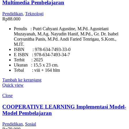
Multimedia Pembelajaran
Pendidikan
,
Teknologi
Rp
88.000
Penulis : Putri Cahyani Agustine, M.Pd. Agustriani
Muzayanah, M.Ag. Nayudin Hanif, M.Pd., Gr. Dr. Isabel
Coryunitha Panis, M.Pd. Andi Faried Tenrigau, S.Kom.,
M.IT.
ISBN : 978-634-7493-33-0
E ISBN : 978-634-7493-34-7
Terbit : 2025
Ukuran : 15,5 x 23 cm.
Tebal : viii + 164 hlm
Tambah ke keranjang
Quick view
Close
COOPERATIVE LEARNING Implementasi Model-
Model Pembelajaran
Pendidikan
,
Sosial