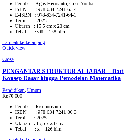
Penulis : Agus Hermanto, Gesit Yudha.
ISBN : 978-634-7241-63-4
E-ISBN : 978-634-7241-64-1
Terbit : 2025
Ukuran : 15,5 cm x 23 cm
Tebal : viii + 138 hlm
Tambah ke keranjang
Quick view
Close
PENGANTAR STRUKTUR ALJABAR – Dari
Konsep Dasar hingga Pemodelan Matematika
Pendidikan
,
Umum
Rp
70.000
Penulis : Risnanosanti
ISBN : 978-634-7241-86-3
Terbit : 2025
Ukuran : 15,5 x 23 cm.
Tebal : x + 126 hlm
Tambah ke keranjang