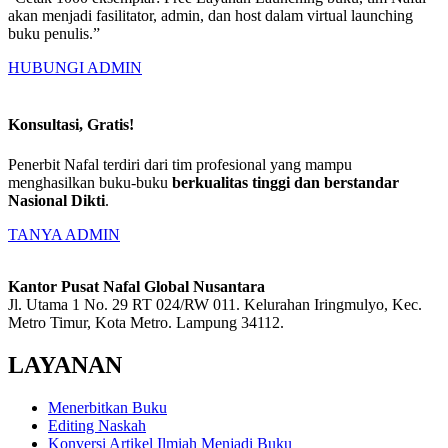
akan menjadi fasilitator, admin, dan host dalam virtual launching
buku penulis.”
HUBUNGI ADMIN
Konsultasi, Gratis!
Penerbit Nafal terdiri dari tim profesional yang mampu
menghasilkan buku-buku
berkualitas tinggi dan berstandar
Nasional Dikti
.
TANYA ADMIN
Kantor Pusat Nafal Global Nusantara
Jl. Utama 1 No. 29 RT 024/RW 011. Kelurahan Iringmulyo, Kec.
Metro Timur, Kota Metro. Lampung 34112.
LAYANAN
Menerbitkan Buku
Editing Naskah
Konversi Artikel Ilmiah Menjadi Buku