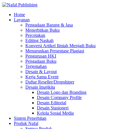
Home
Layanan
Pengadaan Barang & Jasa
Menerbitkan Buku
Percetakan
Editing Naskah
Konversi Artikel Ilmiah Menjadi Buku
Menurunkan Persentase Plagiasi
Pengurusan HKI
Pengadaan Buku
Terjemahan
Desain & Layout
Kerja Sama Event
Daftar Reseller/Dropshiper
Desain Imajikita
Desain Logo dan Branding
Desain Company Profile
Desain Editorial
Desain Stasioneri
Kelola Sosial Media
Sistem Penerbitan
Produk Nafal
Semua Produk