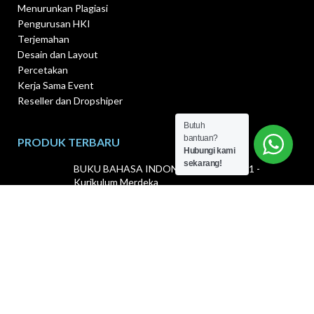
Menurunkan Plagiasi
Pengurusan HKI
Terjemahan
Desain dan Layout
Percetakan
Kerja Sama Event
Reseller dan Dropshiper
Butuh
bantuan?
PRODUK TERBARU
Hubungi kami
sekarang!
BUKU BAHASA INDONESIA SD KELAS 1 -
Kurikulum Merdeka
Rp
24.500
BUKU BAHASA INDONESIA SD KELAS 1 (EDISI
REVISI)
Rp
27.000
BAHASA INGGRIS SD KELAS 1 Kurikulum