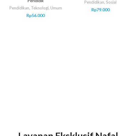
Pendidik
Pendidikan
,
Sosial
Pendidikan
,
Teknologi
,
Umum
Rp
79.000
Rp
56.000
Layanan Eksklusif Nafal