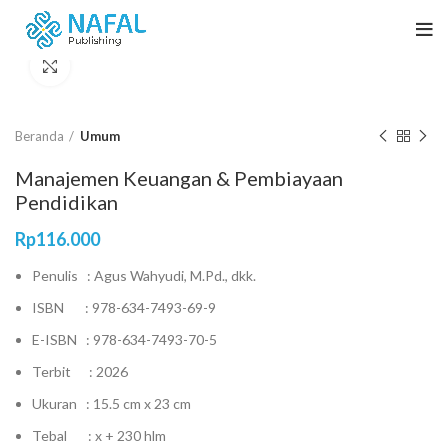
Click to enlarge
Beranda
Umum
Manajemen Keuangan & Pembiayaan
Pendidikan
Rp
116.000
Penulis : Agus Wahyudi, M.Pd., dkk.
ISBN : 978-634-7493-69-9
E-ISBN : 978-634-7493-70-5
Terbit : 2026
Ukuran : 15.5 cm x 23 cm
Tebal : x + 230 hlm