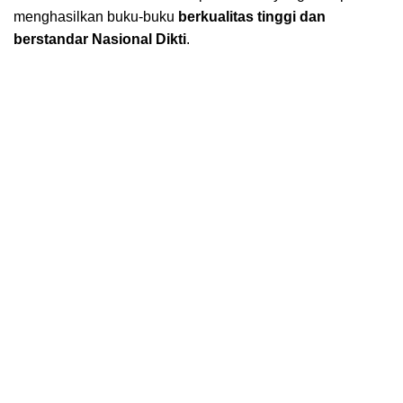
menghasilkan buku-buku
berkualitas tinggi dan
berstandar Nasional Dikti
.
Kantor Pusat Nafal Global Nusantara
Jl. Utama 1 No. 29 RT 024/RW 011. Kelurahan
Iringmulyo, Kec. Metro Timur, Kota Metro. Lampung
34112.
LAYANAN
Menerbitkan Buku
Editing Naskah