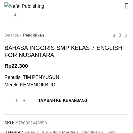
Click to enlarge
Beranda
Pendidikan
BAHASA INGGRIS SMP KELAS 7 ENGLISH
FOR NUSANTARA
Rp
22.300
Penulis: TIM PENYUSUN
Merek: KEMENDIKBUD
TAMBAH KE KERANJANG
SKU:
9786022448853
Kategori:
Kelas 7
,
Kurikulum Merdeka
,
Pendidikan
,
SMP