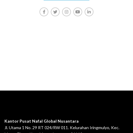
Konsultasi, Gratis!
Penerbit Nafal terdiri dari tim profesional
yang mampu menghasilkan buku-buku
berkualitas tinggi dan berstandar
Nasional Dikti
.
Kantor Pusat Nafal Global Nusantara
Jl. Utama 1 No. 29 RT 024/RW 011. Kelurahan Iringmulyo, Kec.